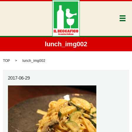
メ
lunch_img002
TOP
lunch_img002
2017-06-29